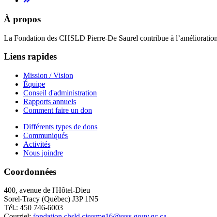
À propos
La Fondation des CHSLD Pierre-De Saurel contribue à l’amélioration d
Liens rapides
Mission / Vision
Équipe
Conseil d'administration
Rapports annuels
Comment faire un don
Différents types de dons
Communiqués
Activités
Nous joindre
Coordonnées
400, avenue de l'Hôtel-Dieu
Sorel-Tracy (Québec) J3P 1N5
Tél.: 450 746-6003
Courriel:
fondation.chsld.cisssme16@ssss.gouv.qc.ca