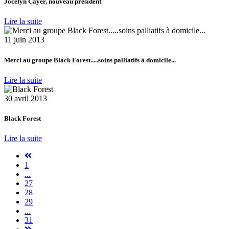
Jocelyn Cayer, nouveau président
Lire la suite
11 juin 2013
Merci au groupe Black Forest.....soins palliatifs à domicile...
Lire la suite
30 avril 2013
Black Forest
Lire la suite
1
...
27
28
29
...
31